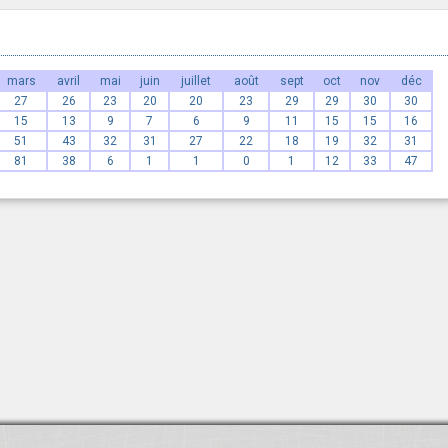
mars
avril
mai
juin
juillet
août
sept
oct
nov
déc
27
26
23
20
20
23
29
29
30
30
15
13
9
7
6
9
11
15
15
16
51
43
32
31
27
22
18
19
32
31
81
38
6
1
1
0
1
12
33
47