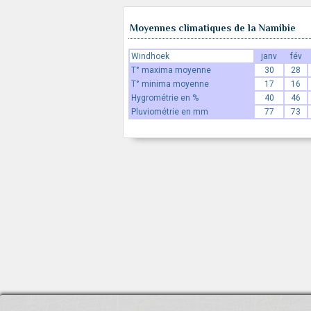
Moyennes climatiques de la Namibie
Windhoek
janv
fév
T° maxima moyenne
30
28
T° minima moyenne
17
16
Hygrométrie en %
40
46
Pluviométrie en mm
77
73