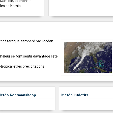
 Namibie, et enfin un
les de Namibie.
nt désertique, tempéré par l'océan
 chaleur se font sentir davantage l'été.
tropical et les précipitations
étéo Keetmanshoop
Météo Luderitz