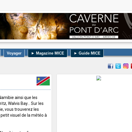
Voyager
► Magazine MICE
► Guide MICE
amibie ainsi que les
tz, Walvis Bay... Sur les
ie, vous trouverez les
 petit visuel de la météo à