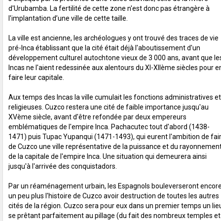
d'Urubamba. La fertilité de cette zone n'est donc pas étrangère à
l'implantation d’une ville de cette taille.
La ville est ancienne, les archéologues y ont trouvé des traces de vie
pré-Inca établissant que la cité était déjà l'aboutissement d'un
développement culturel autochtone vieux de 3 000 ans, avant que le
Incas ne l'aient redessinée aux alentours du XI-XIIème siècles pour e
faire leur capitale.
Aux temps des Incas la ville cumulait les fonctions administratives et
religieuses. Cuzco restera une cité de faible importance jusqu'au
XVème siècle, avant d'être refondée par deux empereurs
emblématiques de l'empire Inca. Pachacutec tout d'abord (1438-
1471) puis Tupac Yupanqui (1471-1493), qui eurent l'ambition de fai
de Cuzco une ville représentative de la puissance et du rayonnemen
de la capitale de l'empire Inca. Une situation qui demeurera ainsi
jusqu'à l'arrivée des conquistadors.
Par un réaménagement urbain, les Espagnols bouleverseront encor
un peu plus l'histoire de Cuzco avoir destruction de toutes les autres
cités de la région. Cuzco sera pour eux dans un premier temps un lie
se prêtant parfaitement au pillage (du fait des nombreux temples et