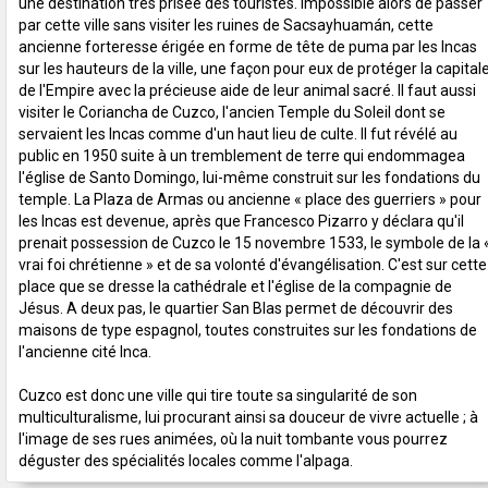
une destination très prisée des touristes. Impossible alors de passer
par cette ville sans visiter les ruines de Sacsayhuamán, cette
ancienne forteresse érigée en forme de tête de puma par les Incas
sur les hauteurs de la ville, une façon pour eux de protéger la capital
de l'Empire avec la précieuse aide de leur animal sacré. Il faut aussi
visiter le Coriancha de Cuzco, l'ancien Temple du Soleil dont se
servaient les Incas comme d'un haut lieu de culte. Il fut révélé au
public en 1950 suite à un tremblement de terre qui endommagea
l'église de Santo Domingo, lui-même construit sur les fondations du
temple. La Plaza de Armas ou ancienne « place des guerriers » pour
les Incas est devenue, après que Francesco Pizarro y déclara qu'il
prenait possession de Cuzco le 15 novembre 1533, le symbole de la 
vrai foi chrétienne » et de sa volonté d'évangélisation. C'est sur cette
place que se dresse la cathédrale et l'église de la compagnie de
Jésus. A deux pas, le quartier San Blas permet de découvrir des
maisons de type espagnol, toutes construites sur les fondations de
l'ancienne cité Inca.
Cuzco est donc une ville qui tire toute sa singularité de son
multiculturalisme, lui procurant ainsi sa douceur de vivre actuelle ; à
l'image de ses rues animées, où la nuit tombante vous pourrez
déguster des spécialités locales comme l'alpaga.