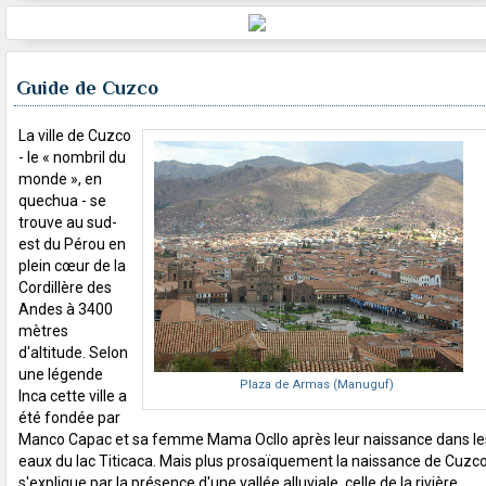
Guide de Cuzco
La ville de Cuzco
- le « nombril du
monde », en
quechua - se
trouve au sud-
est du Pérou en
plein cœur de la
Cordillère des
Andes à 3400
mètres
d'altitude. Selon
une légende
Plaza de Armas (Manuguf)
Inca cette ville a
été fondée par
Manco Capac et sa femme Mama Ocllo après leur naissance dans le
eaux du lac Titicaca. Mais plus prosaïquement la naissance de Cuzc
s'explique par la présence d'une vallée alluviale, celle de la rivière