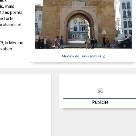
eux,
is, mais
t ses portes,
ce forte
marchands et
9, la Médina
vation
Médina de Tunis (dweekly)
Publicité