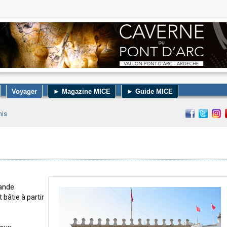
Voyager
► Magazine MICE
► Guide MICE
nis
rande
 bâtie à partir