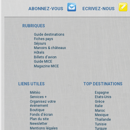
ABONNEZ-VOUS
ECRIVEZ-NOUS
RUBRIQUES
Guide destinations
Fiches pays
Séjours
Manoirs & châteaux
Hôtels
Billets d'avion
Guide MICE
Magazine MICE
LIENS UTILES
TOP DESTINATIONS
Météo
Espagne
Services +
Etats-Unis
Organisez votre
Grèce
événement
Italie
Boutique
Maroc
Fonds d'écran
Mexique
Plan du site
Thaïlande
Newsletter
Tunisie
Mentions légales
Turquie