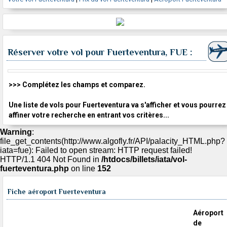
Réserver votre vol pour Fuerteventura, FUE :
>>> Complétez les champs et comparez.
Une liste de vols pour Fuerteventura va s'afficher et vous pourrez
affiner votre recherche en entrant vos critères...
Warning
:
file_get_contents(http://www.algofly.fr/API/palacity_HTML.php?
iata=fue): Failed to open stream: HTTP request failed!
HTTP/1.1 404 Not Found in
/htdocs/billets/iata/vol-
fuerteventura.php
on line
152
Fiche aéroport Fuerteventura
Aéroport
de