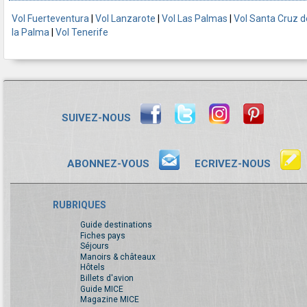
Vol Fuerteventura
|
Vol Lanzarote
|
Vol Las Palmas
|
Vol Santa Cruz d
la Palma
|
Vol Tenerife
SUIVEZ-NOUS
ABONNEZ-VOUS
ECRIVEZ-NOUS
RUBRIQUES
Guide destinations
Fiches pays
Séjours
Manoirs & châteaux
Hôtels
Billets d'avion
Guide MICE
Magazine MICE