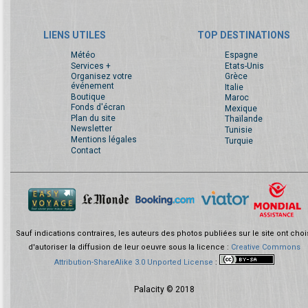
LIENS UTILES
TOP DESTINATIONS
Météo
Espagne
Services +
Etats-Unis
Organisez votre
Grèce
événement
Italie
Boutique
Maroc
Fonds d'écran
Mexique
Plan du site
Thaïlande
Newsletter
Tunisie
Mentions légales
Turquie
Contact
Sauf indications contraires, les auteurs des photos publiées sur le site ont choi
d'autoriser la diffusion de leur oeuvre sous la licence :
Creative Commons
Attribution-ShareAlike 3.0 Unported License
:
Palacity © 2018