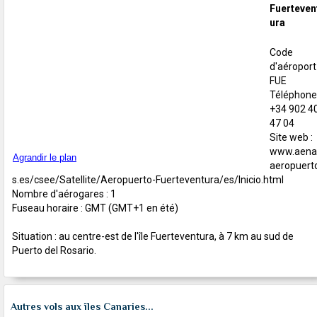
Fuerteven
ura
Code
d'aéroport 
FUE
Téléphone 
+34 902 4
47 04
Site web :
www.aena
Agrandir le plan
aeropuert
s.es/csee/Satellite/Aeropuerto-Fuerteventura/es/Inicio.html
Nombre d'aérogares : 1
Fuseau horaire : GMT (GMT+1 en été)
Situation : au centre-est de l'île Fuerteventura, à 7 km au sud de
Puerto del Rosario.
Autres vols aux îles Canaries...