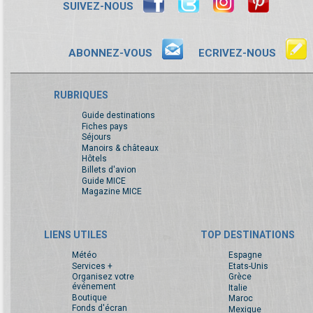
SUIVEZ-NOUS
ABONNEZ-VOUS
ECRIVEZ-NOUS
RUBRIQUES
Guide destinations
Fiches pays
Séjours
Manoirs & châteaux
Hôtels
Billets d'avion
Guide MICE
Magazine MICE
LIENS UTILES
TOP DESTINATIONS
Météo
Espagne
Services +
Etats-Unis
Organisez votre
Grèce
événement
Italie
Boutique
Maroc
Fonds d'écran
Mexique