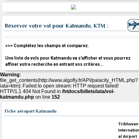
Réserver votre vol pour Katmandu, KTM :
>>> Complétez les champs et comparez.
Une liste de vols pour Katmandu va s'afficher et vous pourrez
affiner votre recherche en entrant vos critères...
Warning
:
file_get_contents(http://www.algofly.fr/API/palacity_HTML.php?
iata=ktm): Failed to open stream: HTTP request failed!
HTTP/1.1 404 Not Found in
/htdocs/billets/iata/vol-
katmandu.php
on line
152
Fiche aéroport Katmandu
Tribhuvan
Internatio
al Airport