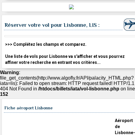
Réserver votre vol pour Lisbonne, LIS :
>>> Complétez les champs et comparez.
Une liste de vols pour Lisbonne va s'afficher et vous pourrez
affiner votre recherche en entrant vos critères...
Warning
:
file_get_contents(http://www.algofly.fr/API/palacity_HTML.php?
iata=lis): Failed to open stream: HTTP request failed! HTTP/1.1
404 Not Found in
/htdocs/billets/iata/vol-lisbonne.php
on line
152
Fiche aéroport Lisbonne
Aéroport
de
Lisbonne