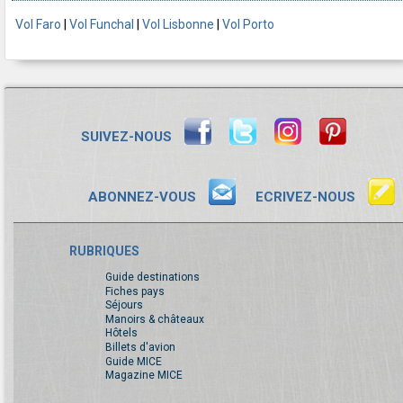
Vol Faro
|
Vol Funchal
|
Vol Lisbonne
|
Vol Porto
SUIVEZ-NOUS
ABONNEZ-VOUS
ECRIVEZ-NOUS
RUBRIQUES
Guide destinations
Fiches pays
Séjours
Manoirs & châteaux
Hôtels
Billets d'avion
Guide MICE
Magazine MICE