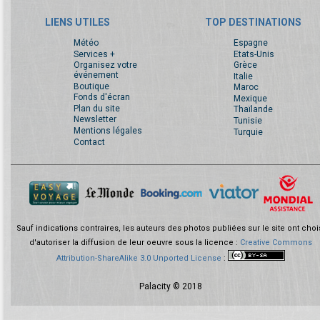
LIENS UTILES
TOP DESTINATIONS
Météo
Espagne
Services +
Etats-Unis
Organisez votre
Grèce
événement
Italie
Boutique
Maroc
Fonds d'écran
Mexique
Plan du site
Thaïlande
Newsletter
Tunisie
Mentions légales
Turquie
Contact
Sauf indications contraires, les auteurs des photos publiées sur le site ont choi
d'autoriser la diffusion de leur oeuvre sous la licence :
Creative Commons
Attribution-ShareAlike 3.0 Unported License
:
Palacity © 2018