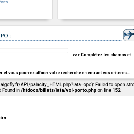
Porto
OPO :
>>> Complétez les champs et
er et vous pourrez affiner votre recherche en entrant vos critères...
.algofly.fr/API/palacity_HTML.php?iata=opo): Failed to open str
t Found in
/htdocs/billets/iata/vol-porto.php
on line
152
iro