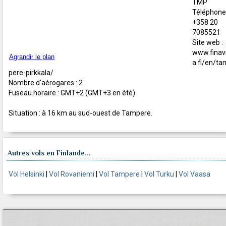
TMP
Téléphone 
+358 20
7085521
Site web :
www.finav
Agrandir le plan
a.fi/en/ta
pere-pirkkala/
Nombre d'aérogares : 2
Fuseau horaire : GMT+2 (GMT+3 en été)
Situation : à 16 km au sud-ouest de Tampere.
Autres vols en Finlande...
Vol Helsinki
|
Vol Rovaniemi
|
Vol Tampere
|
Vol Turku
|
Vol Vaasa