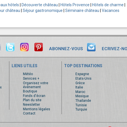
aux hôtels
|
Découverte château
|
Hôtels Provence
|
Hôtels de charme
|
our château
|
Séjour gastronomique
|
Séminaire château
|
Vacances
ABONNEZ-VOUS
ECRIVEZ-N
LIENS UTILES
TOP DESTINATIONS
s
Météo
Espagne
Services +
Etats-Unis
Organisez votre
Grèce
événement
x
Italie
Boutique
Maroc
Fonds d'écran
Mexique
Plan du site
Thaïlande
Newsletter
Tunisie
Mentions légales
Turquie
Contact