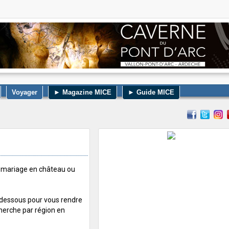
Voyager
► Magazine MICE
► Guide MICE
e mariage en château ou
i-dessous pour vous rendre
cherche par région en