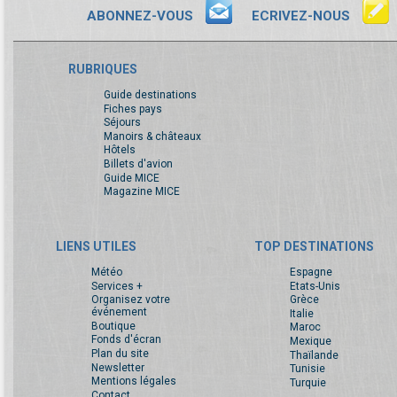
ABONNEZ-VOUS
ECRIVEZ-NOUS
RUBRIQUES
Guide destinations
Fiches pays
Séjours
Manoirs & châteaux
Hôtels
Billets d'avion
Guide MICE
Magazine MICE
LIENS UTILES
TOP DESTINATIONS
Météo
Espagne
Services +
Etats-Unis
Organisez votre
Grèce
événement
Italie
Boutique
Maroc
Fonds d'écran
Mexique
Plan du site
Thaïlande
Newsletter
Tunisie
Mentions légales
Turquie
Contact