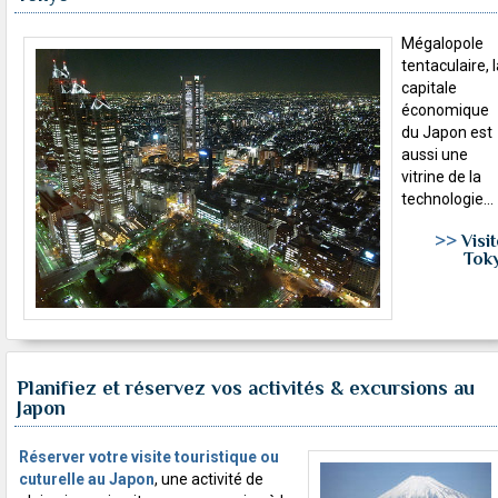
Mégalopole
tentaculaire, 
capitale
économique
du Japon est
aussi une
vitrine de la
technologie...
>>
Visit
Tok
Planifiez et réservez vos activités & excursions au
Japon
Réserver votre visite touristique ou
cuturelle au Japon
, une activité de