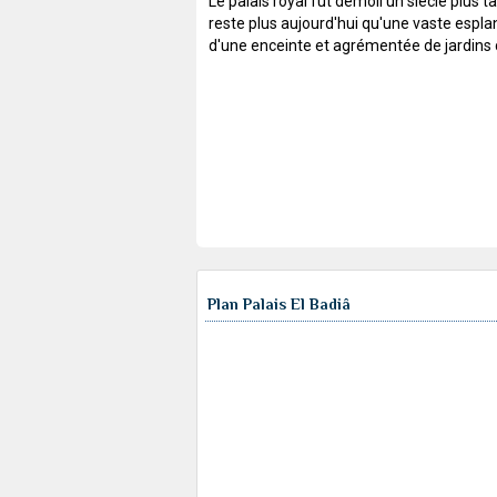
Le palais royal fut démoli un siècle plus tar
reste plus aujourd'hui qu'une vaste espl
d'une enceinte et agrémentée de jardins 
Plan Palais El Badiâ