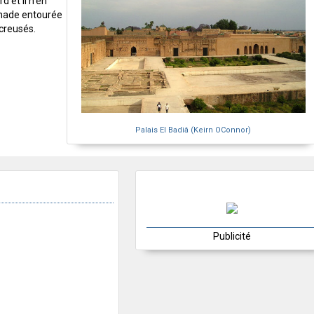
d et il n'en
anade entourée
creusés.
Palais El Badiâ (Keirn OConnor)
Publicité