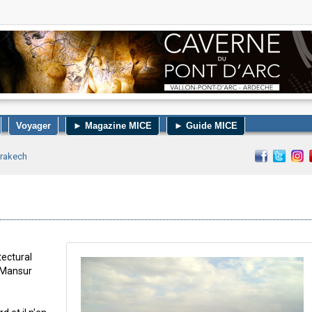
Voyager
► Magazine MICE
► Guide MICE
rrakech
ectural
l-Mansur