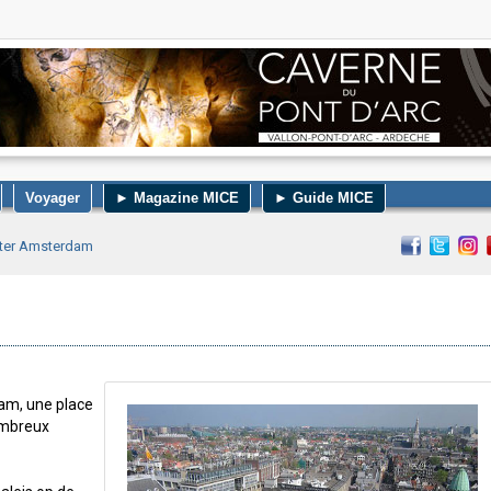
Voyager
► Magazine MICE
► Guide MICE
iter Amsterdam
dam, une place
ombreux