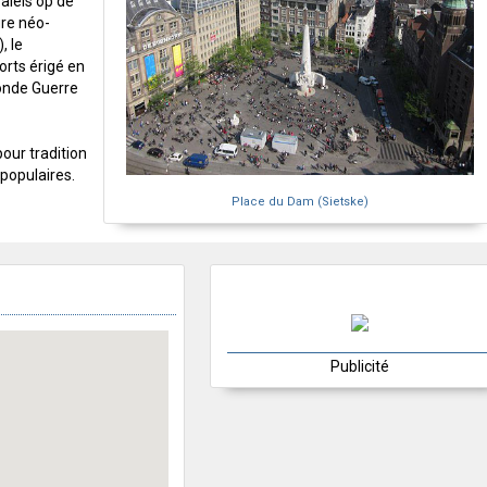
aleis op de
ure néo-
, le
rts érigé en
onde Guerre
our tradition
 populaires.
Place du Dam (Sietske)
Publicité