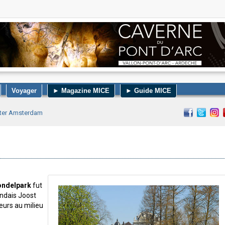
Voyager
► Magazine MICE
► Guide MICE
iter Amsterdam
ondelpark
fut
ndais Joost
leurs au milieu