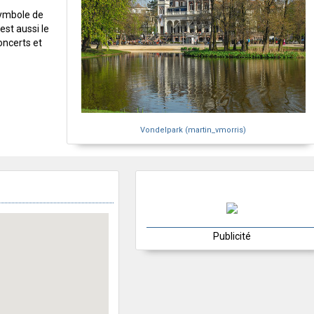
symbole de
 est aussi le
oncerts et
Vondelpark (martin_vmorris)
Publicité