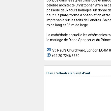
Conçue dans les styles classique et baroq
célèbre architecte Christopher Wren, la c
possède deux tours horloges, un dôme d
haut. Sa plate-forme d'observation offre
imprenable sur les toits de Londres. Sa 
m de long et 36 m de large.
La cathédrale accueille les cérémonies 
le mariage de Diana Spencer et du Prince
✉
St. Paul's Churchyard, London EC4M 
✆
+44 20 7246 8350
Plan Cathédrale Saint-Paul