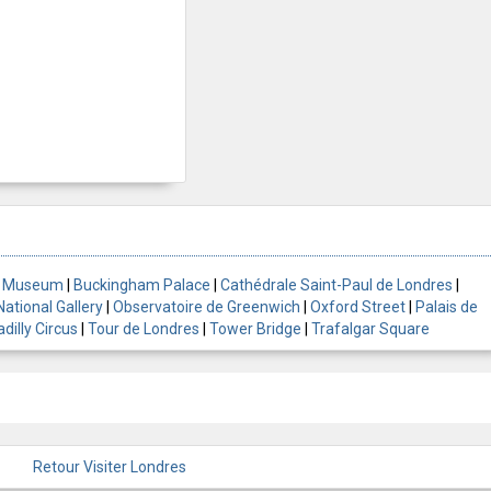
sh Museum
|
Buckingham Palace
|
Cathédrale Saint-Paul de Londres
|
National Gallery
|
Observatoire de Greenwich
|
Oxford Street
|
Palais de
adilly Circus
|
Tour de Londres
|
Tower Bridge
|
Trafalgar Square
Retour Visiter Londres