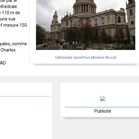
ue par le
athédrale
e 110 m de
 une vue
nef mesure 150
royales, comme
 Charles.
Cathédrale Saint-Paul (Andrew Wood)
8AD
Publicité