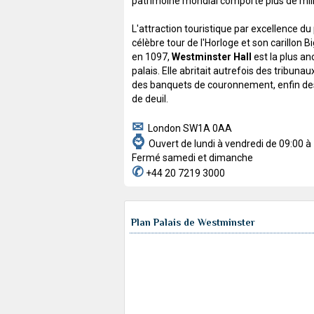
patrimoine mondial comporte plus de mill
L'attraction touristique par excellence du 
célèbre tour de l'Horloge et son carillon B
en 1097,
Westminster Hall
est la plus an
palais. Elle abritait autrefois des tribunau
des banquets de couronnement, enfin d
de deuil.
✉
London SW1A 0AA
⌚
Ouvert de lundi à vendredi de 09:00 à 
Fermé samedi et dimanche
✆
+44 20 7219 3000
Plan Palais de Westminster