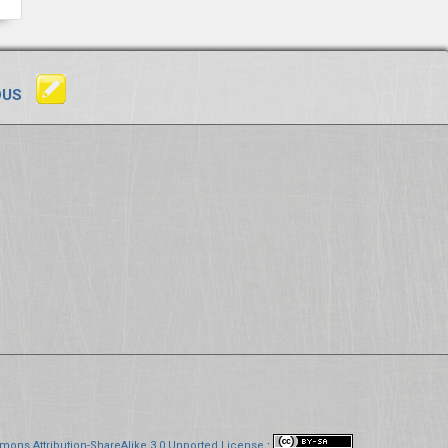
OUS
mons Attribution-ShareAlike 3.0 Unported License
: