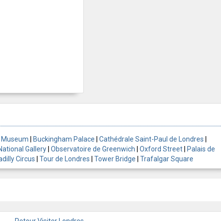
sh Museum
|
Buckingham Palace
|
Cathédrale Saint-Paul de Londres
|
National Gallery
|
Observatoire de Greenwich
|
Oxford Street
|
Palais de
adilly Circus
|
Tour de Londres
|
Tower Bridge
|
Trafalgar Square
Retour Visiter Londres