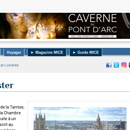
Voyager
► Magazine MICE
► Guide MICE
iter Londres
ster
 de la Tamise,
 la Chambre
uite à un
scrit au