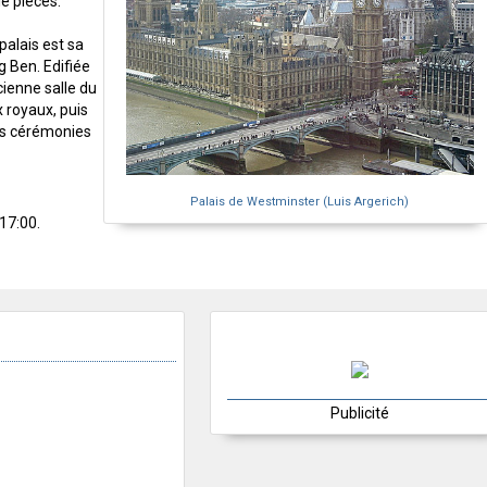
e pièces.
palais est sa
ig Ben. Edifiée
cienne salle du
x royaux, puis
es cérémonies
Palais de Westminster (Luis Argerich)
17:00.
Publicité