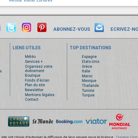
ABONNEZ-VOUS
ECRIVEZ-N
LIENS UTILES
TOP DESTINATIONS
s
Météo
Espagne
Services +
Etats-Unis
Organisez votre
Grèce
événement
x
Italie
Boutique
Maroc
Fonds d'écran
Mexique
Plan du site
Thaïlande
Newsletter
Tunisie
Mentions légales
Turquie
Contact
site ont choisi d'autoriser la diffusion de leur oeuvre sous la licence :
Creative Com