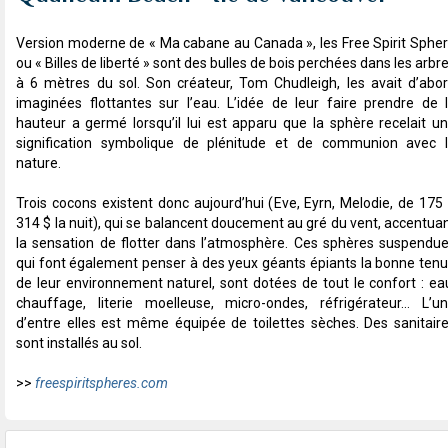
Version moderne de « Ma cabane au Canada », les Free Spirit Sphe
ou « Billes de liberté » sont des bulles de bois perchées dans les arbr
à 6 mètres du sol. Son créateur, Tom Chudleigh, les avait d’abo
imaginées flottantes sur l’eau. L’idée de leur faire prendre de 
hauteur a germé lorsqu’il lui est apparu que la sphère recelait u
signification symbolique de plénitude et de communion avec 
nature.
Trois cocons existent donc aujourd’hui (Eve, Eyrn, Melodie, de 175
314 $ la nuit), qui se balancent doucement au gré du vent, accentua
la sensation de flotter dans l’atmosphère. Ces sphères suspendu
qui font également penser à des yeux géants épiants la bonne ten
de leur environnement naturel, sont dotées de tout le confort : ea
chauffage, literie moelleuse, micro-ondes, réfrigérateur… L’u
d’entre elles est même équipée de toilettes sèches. Des sanitair
sont installés au sol.
>>
freespiritspheres.com