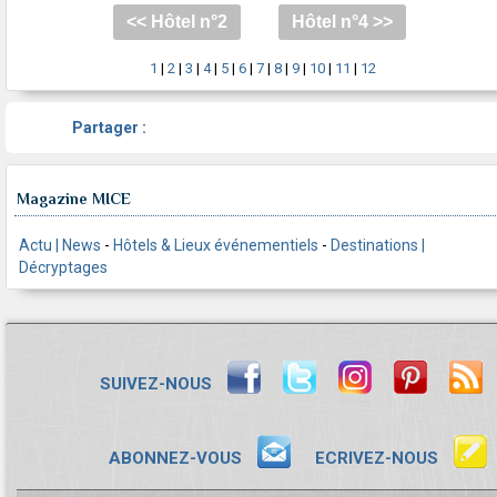
<< Hôtel n°2
Hôtel n°4 >>
1
|
2
|
3
|
4
|
5
|
6
|
7
|
8
|
9
|
10
|
11
|
12
Partager :
Magazine MICE
Actu | News
-
Hôtels & Lieux événementiels
-
Destinations |
Décryptages
SUIVEZ-NOUS
ABONNEZ-VOUS
ECRIVEZ-NOUS