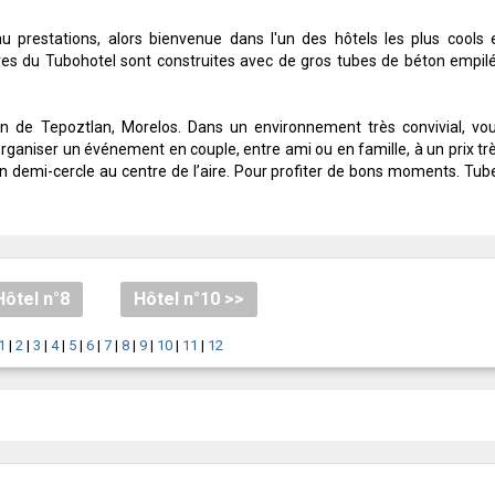
u prestations, alors bienvenue dans l'un des hôtels les plus cools 
res du Tubohotel sont construites avec de gros tubes de béton empil
ain de Tepoztlan, Morelos. Dans un environnement très convivial, vo
rganiser un événement en couple, entre ami ou en famille, à un prix tr
n demi-cercle au centre de l’aire. Pour profiter de bons moments. Tub
Hôtel n°8
Hôtel n°10 >>
1
|
2
|
3
|
4
|
5
|
6
|
7
|
8
|
9
|
10
|
11
|
12