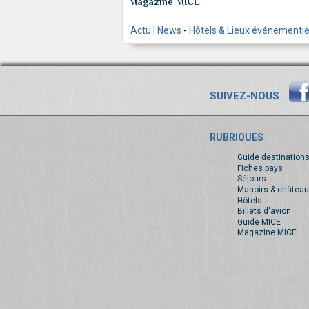
Magazine MICE
Actu | News
-
Hôtels & Lieux événementie
SUIVEZ-NOUS
RUBRIQUES
Guide destination
Fiches pays
Séjours
Manoirs & château
Hôtels
Billets d'avion
Guide MICE
Magazine MICE