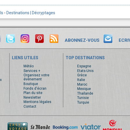
ls
-
Destinations | Décryptages
ABONNEZ-VOUS
ECRI
LIENS UTILES
TOP DESTINATIONS
s
Météo
Espagne
Services +
Etats-Unis
Organisez votre
Grèce
événement
x
Italie
Boutique
Maroc
Fonds d'écran
Mexique
Plan du site
Thaïlande
Newsletter
Tunisie
Mentions légales
Turquie
Contact