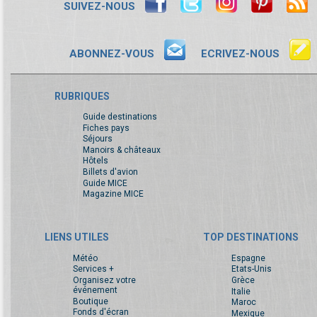
SUIVEZ-NOUS
ABONNEZ-VOUS
ECRIVEZ-NOUS
RUBRIQUES
Guide destinations
Fiches pays
Séjours
Manoirs & châteaux
Hôtels
Billets d'avion
Guide MICE
Magazine MICE
LIENS UTILES
TOP DESTINATIONS
Météo
Espagne
Services +
Etats-Unis
Organisez votre
Grèce
événement
Italie
Boutique
Maroc
Fonds d'écran
Mexique