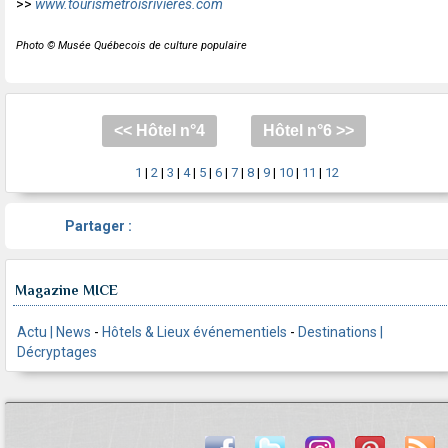
>>
www.tourismetroisrivieres.com
Photo © Musée Québecois de culture populaire
<< Hôtel n°4
Hôtel n°6 >>
1
|
2
|
3
|
4
|
5
|
6
|
7
|
8
|
9
|
10
|
11
|
12
Partager :
Magazine MICE
Actu | News
-
Hôtels & Lieux événementiels
-
Destinations |
Décryptages