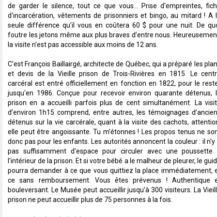
de garder le silence, tout ce que vous… Prise d'empreintes, fic
d'incarcération, vêtements de prisonniers et bingo, au mitard ! A 
seule différence qu’il vous en coûtera 60 $ pour une nuit. De qu
foutre les jetons même aux plus braves d’entre nous. Heureusemen
la visite n'est pas accessible aux moins de 12 ans.
C'est François Baillairgé, architecte de Québec, qui a préparé les pla
et devis de la Vieille prison de Trois-Rivières en 1815. Le cent
carcéral est entré officiellement en fonction en 1822, pour le rest
jusqu'en 1986. Conçue pour recevoir environ quarante détenus, 
prison en a accueilli parfois plus de cent simultanément. La visi
d’environ 1h15 comprend, entre autres, les témoignages d’ancie
détenus sur la vie carcérale, quant à la visite des cachots, attentio
elle peut être angoissante. Tu m’étonnes ! Les propos tenus ne so
donc pas pour les enfants. Les autorités annoncent la couleur : il n'y
pas suffisamment d'espace pour circuler avec une poussette
l'intérieur de la prison. Et si votre bébé a le malheur de pleurer, le gui
pourra demander à ce que vous quittiez la place immédiatement, 
ce sans remboursement. Vous êtes prévenus ! Authentique 
bouleversant. Le Musée peut accueillir jusqu’à 300 visiteurs. La Vieil
prison ne peut accueillir plus de 75 personnes à la fois.