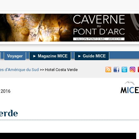
Voyager
► Magazine MICE
► Guide MICE
ites d'Amérique du Sud
>> Hotel Costa Verde
e 2016
erde