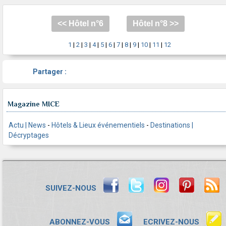
<< Hôtel n°6
Hôtel n°8 >>
1
|
2
|
3
|
4
|
5
|
6
|
7
|
8
|
9
|
10
|
11
|
12
Partager :
Magazine MICE
Actu | News
-
Hôtels & Lieux événementiels
-
Destinations |
Décryptages
SUIVEZ-NOUS
ABONNEZ-VOUS
ECRIVEZ-NOUS